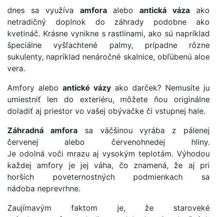
dnes sa využíva
amfora
alebo
antická váza
ako
netradičný doplnok do záhrady podobne ako
kvetináč. Krásne vynikne s rastlinami, ako sú napríklad
špeciálne vyšľachtené palmy, prípadne rôzne
sukulenty, napríklad nenáročné skalnice, obľúbenú aloe
vera.
Amfory alebo
antické vázy
ako darček? N
emusíte ju
umiestniť len do
exteriéru
, môžete ňou originálne
doladiť aj priestor vo vašej
obývačke
či
vstupnej hale.
Záhradná amfora
sa väčšinou vyrába z pálenej
červenej alebo červenohnedej hliny.
Je odolná voči mrazu aj vysokým teplotám. Výhodou
každej amfory je jej váha, čo znamená, že aj pri
horších poveternostných podmienkach sa
nádoba neprevrhne.
Zaujímavým faktom je, že staroveké