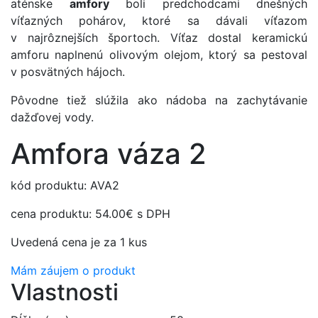
aténske
amfory
boli predchodcami dnešných
víťazných pohárov, ktoré sa dávali víťazom
v najrôznejších športoch. Víťaz dostal keramickú
amforu naplnenú olivovým olejom, ktorý sa pestoval
v posvätných hájoch.
Pôvodne tiež slúžila ako nádoba na zachytávanie
dažďovej vody.
Amfora váza 2
kód produktu: AVA2
cena produktu:
54.00€
s DPH
Uvedená cena je za 1 kus
Mám záujem o produkt
Vlastnosti