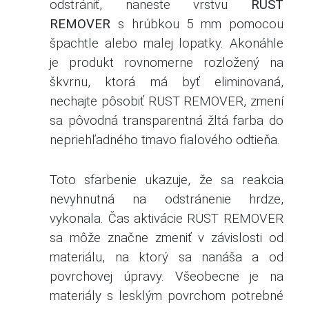
odstrániť, naneste vrstvu
RUST
REMOVER
s hrúbkou 5 mm pomocou
špachtle alebo malej lopatky. Akonáhle
je produkt rovnomerne rozložený na
škvrnu, ktorá má byť eliminovaná,
nechajte pôsobiť RUST REMOVER, zmení
sa pôvodná transparentná žltá farba do
nepriehľadného tmavo fialového odtieňa.
Toto sfarbenie ukazuje, že sa reakcia
nevyhnutná na odstránenie hrdze,
vykonala. Čas aktivácie RUST REMOVER
sa môže značne zmeniť v závislosti od
materiálu, na ktorý sa nanáša a od
povrchovej úpravy. Všeobecne je na
materiály s lesklým povrchom potrebné