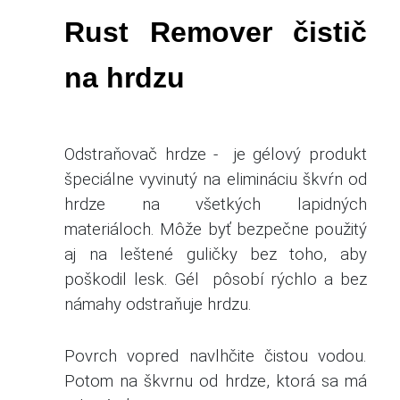
ONLINE
Rust Remover čistič
PREDAJ
KAMEŇA
na hrdzu
KONTAKT
VYHĽADÁVANIE
Odstraňovač hrdze - je gélový produkt
špeciálne vyvinutý na elimináciu škvŕn od
hrdze na všetkých lapidných
materiáloch.
Môže byť bezpečne použitý
aj na leštené guličky bez toho, aby
poškodil lesk.
Gél pôsobí rýchlo a bez
námahy odstraňuje hrdzu.
Povrch vopred navlhčite čistou vodou.
Potom na škvrnu od hrdze, ktorá sa má