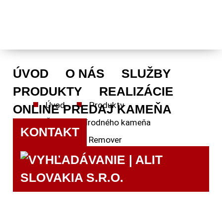
ÚVOD
O NÁS
SLUŽBY
PRODUKTY
REALIZÁCIE
ÚVOD
Úvod
Produkty
ONLINE PREDAJ KAMEŇA
O
Čistenie prírodného kameňa
NÁS
KONTAKT
Čistič Rust Remover
SLUŽBY
PRODUKTY
REALIZÁCIE