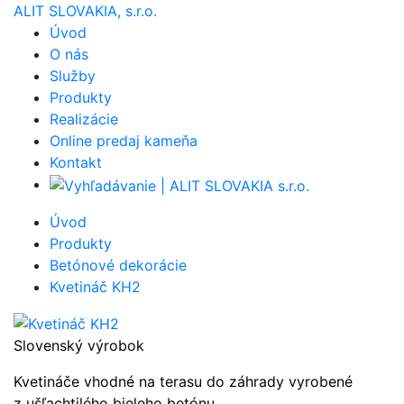
ALIT SLOVAKIA, s.r.o.
Úvod
O nás
Služby
Produkty
Realizácie
Online predaj kameňa
Kontakt
Úvod
Produkty
Betónové dekorácie
Kvetináč KH2
Slovenský výrobok
Kvetináče vhodné na terasu do záhrady vyrobené
z ušľachtilého bieleho betónu