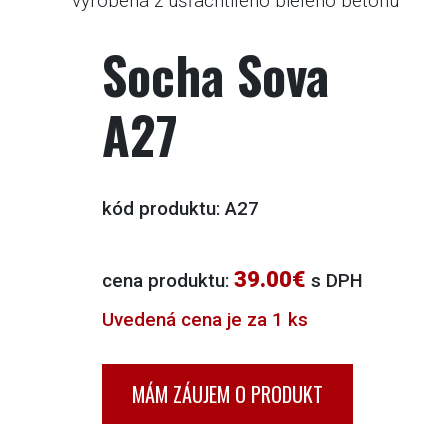
vyrobená z ušľachtilého bieleho betónu
ONLINE
PREDAJ
Socha Sova
KAMEŇA
A27
KONTAKT
VYHĽADÁVANIE
kód produktu: A27
39.00€
cena produktu:
s DPH
Uvedená cena je za 1 ks
MÁM ZÁUJEM O PRODUKT