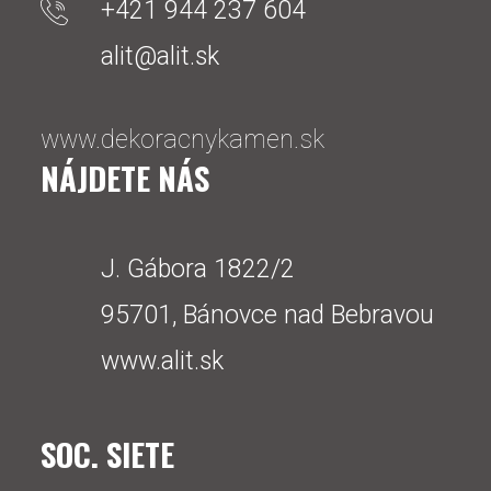
+421 944 237 604
alit@alit.sk
www.dekoracnykamen.sk
NÁJDETE NÁS
J. Gábora 1822/2
95701, Bánovce nad Bebravou
www.alit.sk
SOC. SIETE