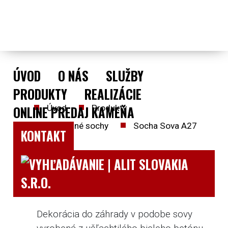
ÚVOD
O NÁS
SLUŽBY
PRODUKTY
REALIZÁCIE
ÚVOD
Úvod
Produkty
ONLINE PREDAJ KAMEŇA
O
Záhradné sochy
Socha Sova A27
KONTAKT
NÁS
SLUŽBY
PRODUKTY
Slovenský výrobok
REALIZÁCIE
Dekorácia do záhrady v podobe sovy