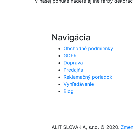
V našej ponuke nádete aj iné farby dekorač
Navigácia
Obchodné podmienky
GDPR
Doprava
Predajňa
Reklamačný poriadok
Vyhľadávanie
Blog
ALIT SLOVAKIA, s.r.o. © 2020.
Zmeni