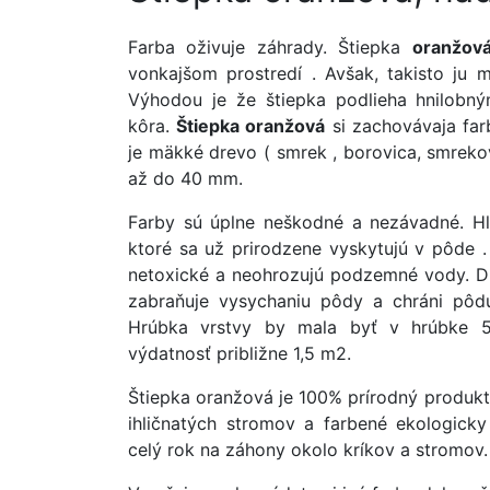
Farba oživuje záhrady. Štiepka
oranžov
vonkajšom prostredí . Avšak, takisto ju m
Výhodou je že štiepka podlieha hnilobn
kôra.
Štiepka oranžová
si zachovávaja fa
je mäkké drevo ( smrek , borovica, smreko
až do 40 mm.
Farby sú úplne neškodné a nezávadné. Hl
ktoré sa už prirodzene vyskytujú v pôde .
netoxické a neohrozujú podzemné vody. Dre
zabraňuje vysychaniu pôdy a chráni pôd
Hrúbka vrstvy by mala byť v hrúbke 
výdatnosť približne 1,5 m2.
Štiepka oranžová je 100% prírodný produk
ihličnatých stromov a farbené ekologick
celý rok na záhony okolo kríkov a stromov.