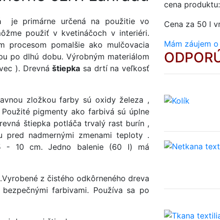
cena produktu
á
je primárne určená na použitie vo
Cena za 50 l vr
ôžme použiť v kvetináčoch v interiéri.
Mám záujem o
ým procesom pomalšie ako mulčovacia
ODPORÚ
rbu po dlhú dobu. Výrobným materiálom
vec ). Drevná
štiepka
sa drtí na veľkosť
avnou zložkou farby sú oxidy železa ,
 Použité pigmenty ako farbivá sú úplne
vná štiepka potláča trvalý rast burín ,
u pred nadmernými zmenami teploty .
5 - 10 cm. Jedno balenie (60 l) má
t.Vyrobené z čistého odkôrneného dreva
y bezpečnými farbivami. Používa sa po