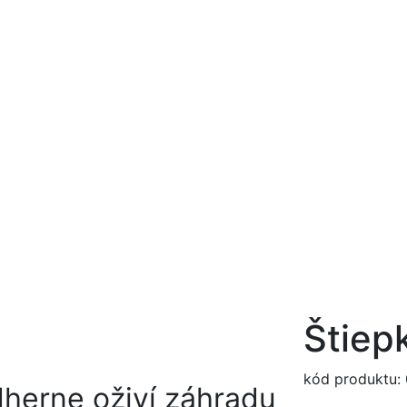
Štiep
kód produktu:
dherne oživí záhradu