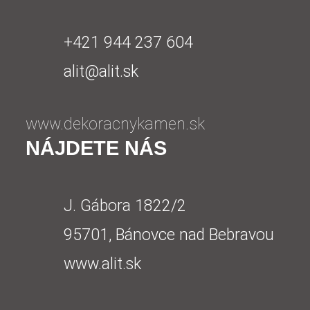
+421 944 237 604
alit@alit.sk
www.dekoracnykamen.sk
NÁJDETE NÁS
J. Gábora 1822/2
95701, Bánovce nad Bebravou
www.alit.sk