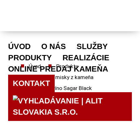
ÚVOD
O NÁS
SLUŽBY
PRODUKTY
REALIZÁCIE
ÚVOD
Úvod
Produkty
ONLINE PREDAJ KAMEŇA
O
Dekoračné misky z kameňa
NÁS
KONTAKT
Stojan na víno Sagar Black
SLUŽBY
PRODUKTY
REALIZÁCIE