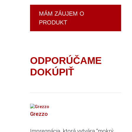
MÁM ZÁUJEM O
PRODUKT
ODPORÚČAME
DOKÚPIŤ
Grezzo
Impregnácia, ktorá vytvára "mokrý