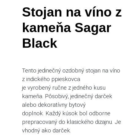
ONLINE
Stojan na víno z
PREDAJ
KAMEŇA
kameňa Sagar
KONTAKT
Black
VYHĽADÁVANIE
Tento jedinečný ozdobný stojan
na víno
z indického ppieskovca
je
vyrobený ručne z jedného kusu
kameňa. Pôsobivý, jedinečný darček
alebo dekoratívny bytový
doplnok. Každý kúsok bol odborne
prepracovaný do klasického dizajnu.
Je
vhodný ako darček.