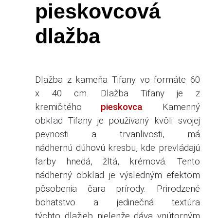
pieskovcová
dlažba
Dlažba z kameňa Tifany vo formáte 60
x 40 cm. Dlažba Tifany je z
kremičitého
pieskovca
. Kamenný
obklad Tifany je používaný kvôli svojej
pevnosti a trvanlivosti, má
nádhernú dúhovú kresbu, kde prevládajú
farby hnedá, žltá, krémová. Tento
nádherný obklad je výsledným efektom
pôsobenia čara prírody. Prirodzené
bohatstvo a jedinečná textúra
týchto dlažieb nielenže dáva vnútorným