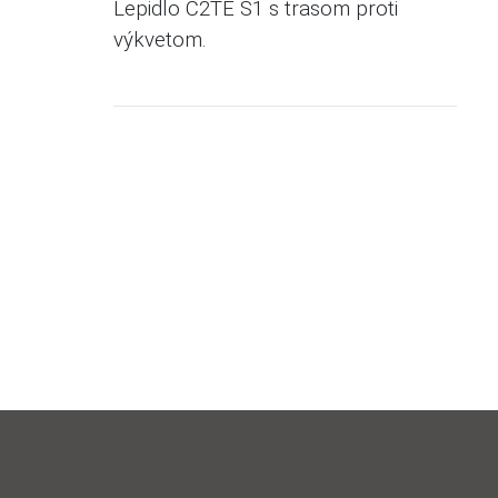
Lepidlo C2TE S1 s trasom proti
výkvetom.