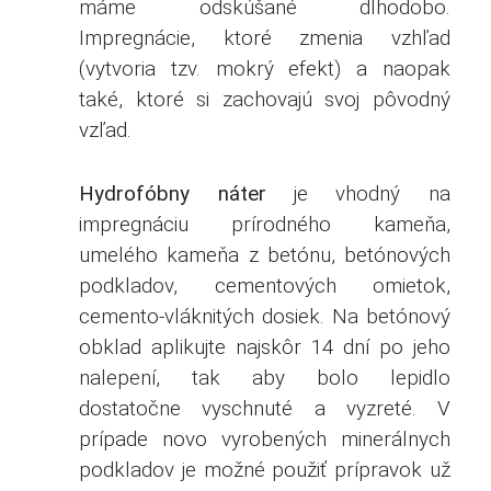
máme odskúšané dlhodobo.
Impregnácie, ktoré zmenia vzhľad
(vytvoria tzv. mokrý efekt) a naopak
také, ktoré si zachovajú svoj pôvodný
vzľad.
Hydrofóbny náter
je vhodný na
impregnáciu prírodného kameňa,
umelého kameňa z betónu
, betónových
podkladov, cementových omietok,
cemento-vláknitých dosiek.
Na betónový
obklad aplikujte najskôr 14 dní po jeho
nalepení
, tak aby bolo lepidlo
dostatočne vyschnuté a vyzreté. V
prípade novo vyrobených minerálnych
podkladov je možné použiť prípravok už