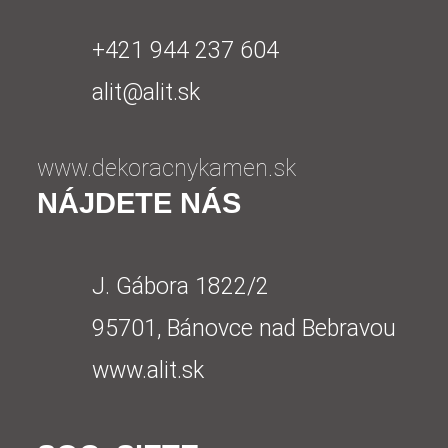
+421 944 237 604
alit@alit.sk
www.dekoracnykamen.sk
NÁJDETE NÁS
J. Gábora 1822/2
95701, Bánovce nad Bebravou
www.alit.sk