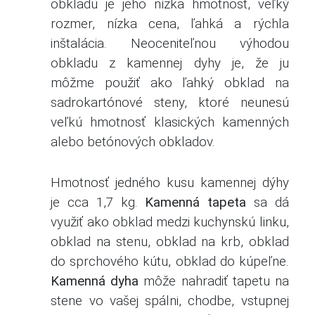
obkladu je jeho nízka hmotnosť, veľký
rozmer, nízka cena, ľahká a rýchla
inštalácia. Neoceniteľnou výhodou
obkladu z kamennej dyhy je, že ju
môžme použiť ako ľahký obklad na
sadrokartónové steny, ktoré neunesú
veľkú hmotnosť klasických kamenných
alebo betónových obkladov.
Hmotnosť jedného kusu kamennej dýhy
je cca 1,7 kg.
Kamenná tapeta
sa dá
využiť ako obklad medzi kuchynskú linku,
obklad na stenu, obklad na krb, obklad
do sprchového kútu, obklad do kúpeľne.
Kamenná dyha
môže nahradiť tapetu na
stene vo vašej spálni, chodbe, vstupnej