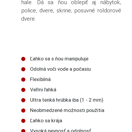
hale. Dá sa ňou oblepiť aj nábytok,
police, dvere, skrine, posuvné roldorové
dvere.
Ľahko sa s ňou manipuluje
Odolná voči vode a počasiu
Flexibilná
Veľmi ľahká
Ultra tenká hrúbka iba (1 - 2 mm)
Neobmedzené možnosti použitia
Ľahko sa krája
Vysoká pevnosť a odolnosť