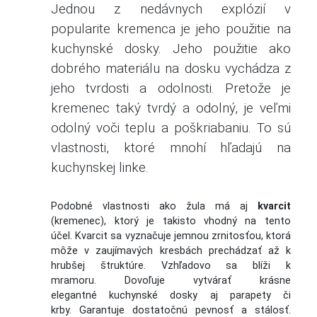
Jednou z nedávnych explózií v
popularite kremenca je jeho použitie na
kuchynské dosky.
Jeho použitie ako
dobrého materiálu na dosku vychádza z
jeho tvrdosti a odolnosti.
Pretože je
kremenec taký tvrdý a odolný, je veľmi
odolný voči teplu a poškriabaniu.
To sú
vlastnosti, ktoré mnohí hľadajú na
kuchynskej linke.
Podobné vlastnosti ako žula má aj
kvarcit
(kremenec), ktorý je takisto vhodný na tento
účel. Kvarcit
sa vyznačuje jemnou zrnitosťou, ktorá
môže v zaujímavých kresbách prechádzať až k
hrubšej štruktúre.
Vzhľadovo sa blíži k
mramoru.
Dovoľuje vytvárať krásne
elegantné
kuchynské dosky
aj parapety či
krby.
G
arantuje dostatočnú pevnosť a stálosť.