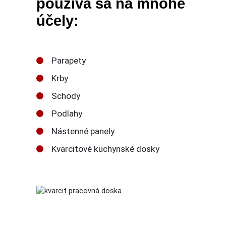
p
oužíva sa na mnohé
účely:
Parapety
Krby
Schody
Podlahy
Nástenné panely
Kvarcitové kuchynské dosky