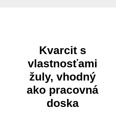
ONLINE
PREDAJ
KAMEŇA
KONTAKT
VYHĽADÁVANIE
Kvarcit s
vlastnosťami
žuly, vhodný
ako pracovná
doska