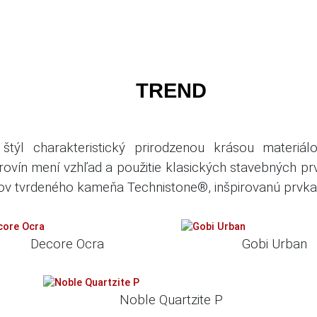
TREND
ny štýl charakteristický prirodzenou krásou materi
rovín mení vzhľad a použitie klasických stavebných pr
iálov tvrdeného kameňa Technistone®, inšpirovanú prvk
Decore Ocra
Gobi Urban
Noble Quartzite P