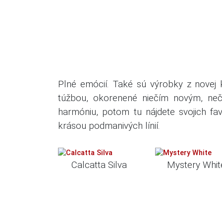
Plné emócií.
Také sú výrobky z novej k
túžbou, okorenené niečím novým, ne
harmóniu, potom tu nájdete svojich fav
krásou podmanivých línií.
Calcatta Silva
Mystery Whit