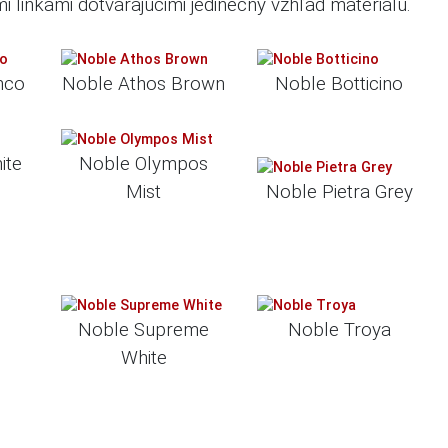
i linkami dotvárajúcimi jedinečný vzhľad materiálu.
nco
Noble Athos Brown
Noble Botticino
ite
Noble Olympos
Mist
Noble Pietra Grey
Noble Supreme
Noble Troya
White