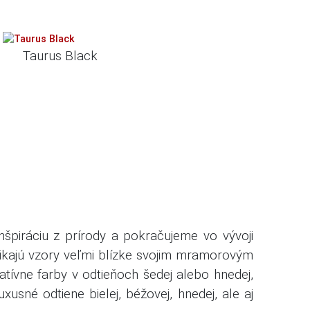
Taurus Black
nšpiráciu z prírody a pokračujeme vo vývoji
nikajú vzory veľmi blízke svojim mramorovým
atívne farby v odtieňoch šedej alebo hnedej,
xusné odtiene bielej, béžovej, hnedej, ale aj