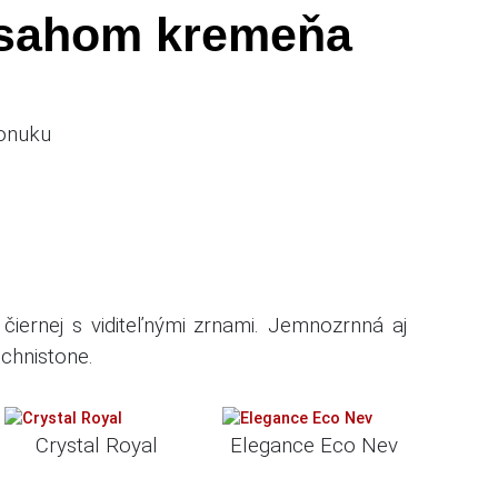
bsahom kremeňa
ponuku
čiernej s viditeľnými zrnami.
Jemnozrnná aj
echnistone.
Crystal Royal
Elegance Eco Nev