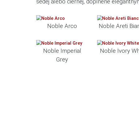
šedej alebo čiernej, doplnené elegantným
Noble Arco
Noble Areti Bia
Noble Imperial
Noble Ivory Wh
Grey