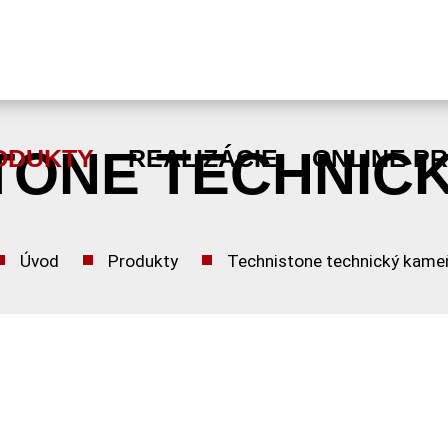
TONE TECHNIC
ODUKTY
REALIZÁCIE
ONLINE P
Úvod
Produkty
Technistone technický kame