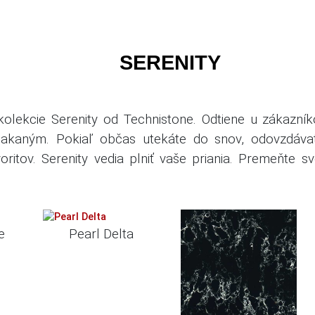
SERENITY
olekcie Serenity od Technistone.
Odtiene u zákazní
čakaným.
Pokiaľ občas utekáte do snov, odovzdávat
oritov.
Serenity vedia plniť vaše priania.
Premeňte svo
e
Pearl Delta